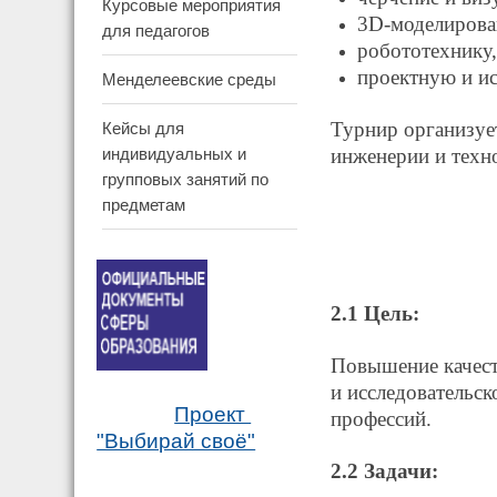
Курсовые мероприятия
3D-моделирова
для педагогов
робототехнику,
проектную и ис
Менделеевские среды
Турнир организуе
Кейсы для
инженерии и техн
индивидуальных и
групповых занятий по
предметам
2.1 Цель:
Повышение качест
и исследовательс
Проект
профессий.
"Выбирай своё"
2.2 Задачи: