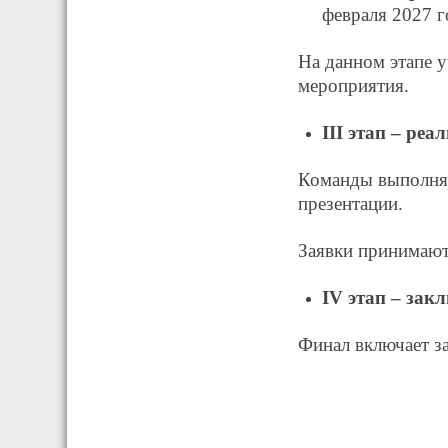
февраля 2027 г
На данном этапе 
мероприятия.
III этап – ре
Команды выполняю
презентации.
Заявки принимаютс
IV этап – за
Финал включает з