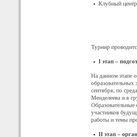
Клубный центр
Турнир проводится
I этап – подг
На данном этапе 
образовательных з
сентября, по сред
Менделеева и в гр
Образовательные 
участников будущ
работы и темы пр
II этап – орг