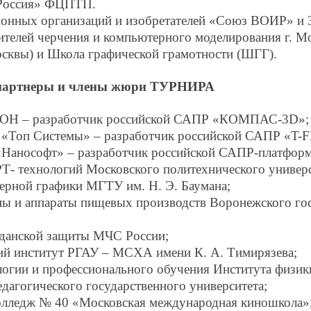
Россия» ФЦПТП.
онных организаций и изобретателей «Союз ВОИР» и 
телей черчения и компьютерного моделирования г. М
осквы) и Школа графической грамотности (ШГГ).
 партнеры и члены жюри ТУРНИРА
ОН – разработчик российской САПР «КОМПАС-3D»;
«Топ Системы» – разработчик российской САПР «T-
Нанософт» – разработчик российской САПР-платфор
- технологий Московского политехнического универс
ерной графики МГТУ им. Н. Э. Баумана;
ы и аппараты пищевых производств Воронежского гос
данской защиты МЧС России;
ий институт РГАУ – МСХА имени К. А. Тимирязева;
логии и профессионального обучения Института физик
дагогического государственного университета;
ледж № 40 «Московская международная киношкола»