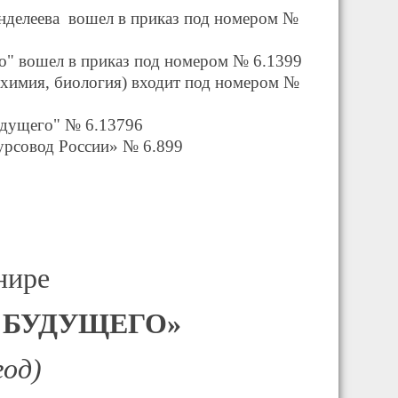
енделеева вошел в приказ под
номером №
о" вошел в приказ под
номером № 6.1399
(химия, биология) входит под номером №
удущего" № 6.13796
урсовод России» № 6.899
нире
 БУДУЩЕГО»
год)