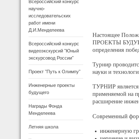
Всероссийский конкурс
научно-
исследовательских
работ имени
Д.И.Менделеева
Настоящее Полож
ПРОЕКТЫ БУДУЩЕГО
Всероссийский конкурс
определения побе
видеоэкскурсий "Юный
экскурсовод России"
Турнир проводитс
науки и технологи
Проект "Путь к Олимпу"
Инженерные проекты
ТУРНИР является 
будущего
применяемой на п
расширение инже
Награды Фонда
Менделеева
Современный фор
Летняя школа
инженерную гр
черчение и виз