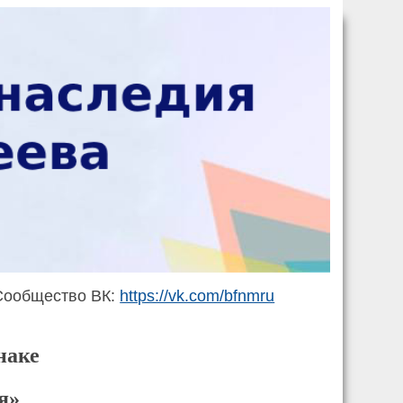
ообщество ВК:
https://vk.com/bfnmru
наке
я»