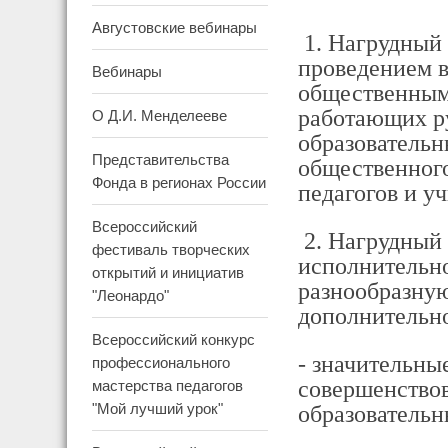
Августовские вебинары
1. Нагрудный 
проведением в
Вебинары
общественным
работающих ру
О Д.И. Менделееве
образовательн
Представительства
общественного
Фонда в регионах России
педагогов и у
Всероссийский
2. Нагрудный 
фестиваль творческих
исполнительн
открытий и инициатив
разнообразную
"Леонардо"
дополнительно
Всероссийский конкурс
- значительны
профессионального
совершенствов
мастерства педагогов
"Мой лучший урок"
образовательн