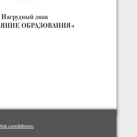
://vk.com/bfnmru