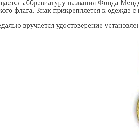
щается аббревиатуру названия Фонда Менде
кого флага. Знак прикрепляется к одежде 
едалью вручается удостоверение установлен