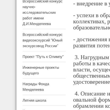
Всероссийский конкурс
- внедрение в
научно-
исследовательских
- успехи в об
работ имени
коллективах, 
Д.И.Менделеева
образовательн
Всероссийский конкурс
- достижения 
видеоэкскурсий "Юный
развития поте
экскурсовод России"
3. Нагрудным
Проект "Путь к Олимпу"
работы в каче
Инженерные проекты
власти, осуще
будущего
общественными
удостоверение
Награды Фонда
Менделеева
4. Описание н
овальной форм
Летняя школа
обрамлении ко