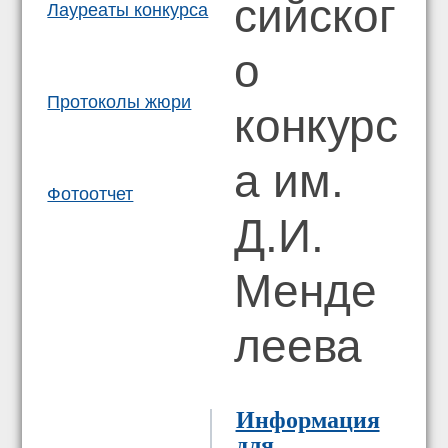
сийског
Лауреаты конкурса
о
Протоколы жюри
конкурс
а им.
Фотоотчет
Д.И.
Менде
леева
Информация
для